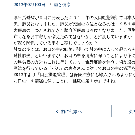
/
2012年07月03日
歯と健康
厚生労働省が５日に発表した２０１１年の人口動態統計で日本
患、肺炎となりました。肺炎が死因の３位となるのは１９５１
大疾患の一つとされてきた脳血管疾患は４位となりました。厚
亡くなるお年寄りが増えたのではないか」と推測していますが
が深く関係している事をご存じでしょうか？
肺炎の多くは、お口の中の細菌が誤って肺の中に入って起こる
嚥性肺炎」といいますが、お口の中を清潔に保つことにより予
の厚労省の方針もこれに準じており、全身麻酔を伴う手術が必
療法を行っている「がん」の患者さんに対してお口の中の管理
2012年より「口腔機能管理」は保険治療にも導入されるように
お口の中を清潔に保つことは「健康の第１歩」ですね。
前の記事へ
次