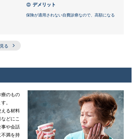
デメリット
保険が適用されない自費診療なので、高額になる
見る
診療のもの
ます。
使える材料
目などにこ
食事や会話
に不満を持