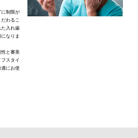
どに制限が
こだわるこ
れた入れ歯
額になりま
能性と審美
イフスタイ
快適にお使
。