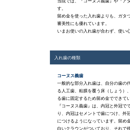
当院では、『コーヌス義歯』や『ア
す。
留め金を使った入れ歯よりも、ガタ
審美性にも優れています。
いまお使いの入れ歯が合わず、使い
入れ歯の種類
コーヌス義歯
一般的な部分入れ歯は、自分の歯の
る人工歯、粘膜を覆う床（しょう）
る歯に固定するため留め金でできて
『コーヌス義歯』は、内冠と外冠で
り、内冠はセメントで歯につけ、外
につけるようになっています。留め
白いクラウンがついており、それで