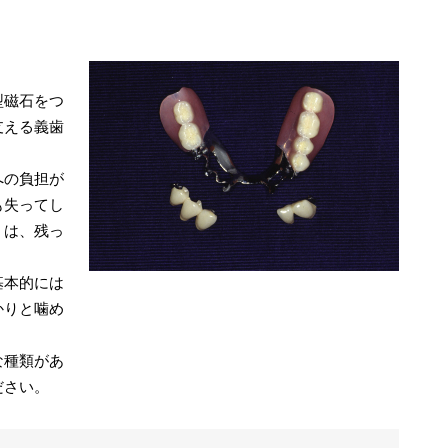
型磁石をつ
支える義歯
への負担が
も失ってし
』は、残っ
基本的には
かりと噛め
な種類があ
ださい。